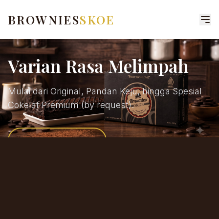
BROWNIES
SKOE
Varian Rasa Melimpah
Mulai dari Original, Pandan Keju, hingga Spesial
Cokelat Premium (by request).
JELAJAHI RASA